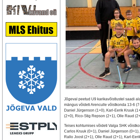
Jõgeval peetud U9 karikavõistlustel saadi al
mängus võideti Arenculle võistkonda 13-6 (7-
Daniel Jürgenson (1+0), Karl-Eerik Kruuk (1+0
(2+0), Rico-Stig Repson (2+1), Olle Raud (2+
Teises kohtumises võideti Valga SHK võistkon
Carlos Kruuk (0+1), Daniel Jürgenson (0+1),
Rallo Joost (2+1), Olle Raud (2+1), Karl-Eer