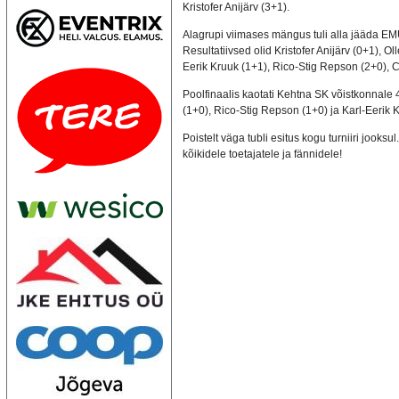
Kristofer Anijärv (3+1).
Alagrupi viimases mängus tuli alla jääda EMÜ
Resultatiivsed olid Kristofer Anijärv (0+1), Ol
Eerik Kruuk (1+1), Rico-Stig Repson (2+0), C
Poolfinaalis kaotati Kehtna SK võistkonnale 4
(1+0), Rico-Stig Repson (1+0) ja Karl-Eerik 
Poistelt väga tubli esitus kogu turniiri jooksu
kõikidele toetajatele ja fännidele!