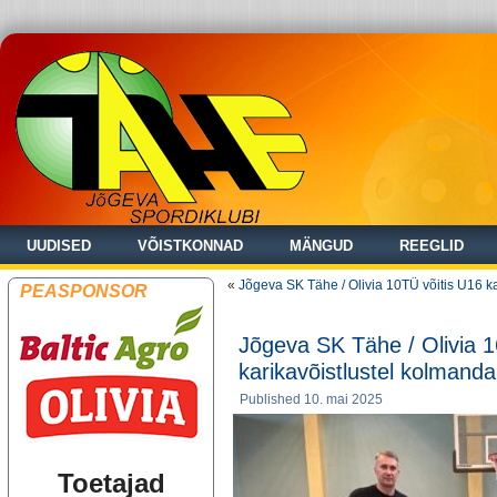
UUDISED
VÕISTKONNAD
MÄNGUD
REEGLID
«
Jõgeva SK Tähe / Olivia 10TÜ võitis U16 ka
PEASPONSOR
Jõgeva SK Tähe / Olivia 
karikavõistlustel kolmand
Published
10. mai 2025
Toetajad