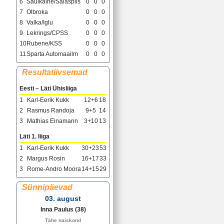
6
Saulkalne/Salaspils
0
0
0
7
Olbroka
0
0
0
8
Valka/Iglu
0
0
0
9
Lekrings/CPSS
0
0
0
10
Rubene/KSS
0
0
0
11
Sparta Automaailm
0
0
0
Resultatiivsemad
Eesti – Läti Ühisliiga
1
Karl-Eerik Kukk
12+6
18
2
Rasmus Randoja
9+5
14
3
Mathias Einamann
3+10
13
Läti 1. liiga
1
Karl-Eerik Kukk
30+23
53
2
Margus Rosin
16+17
33
3
Rome-Andro Moora
14+15
29
Sünnipäevad
03. august
Inna Paulus
(38)
Tähe naiskond