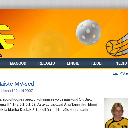
MÄNGUD
REEGLID
LINGID
KLUBI
PILDID
Läti MV-s
aiste MV-sed
ublished
10. okt 2007
a spordihoones peetud kohtumises võitis naiskond SK Saku
tuna II 4-1 (2-0,1-0,1-1). Väravad viskasid
Anu Tammiku
,
Minni
sk
ja
Marika Dodjak
2, kes oli ühtlasi ka võistkonna parim.