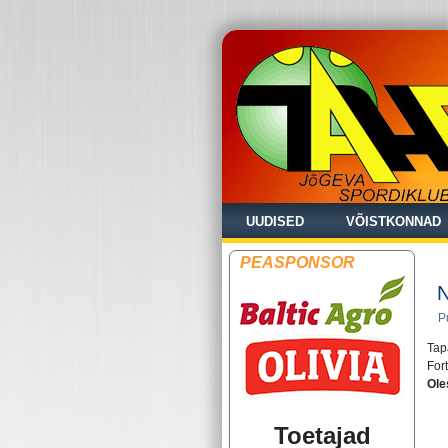
UUDISED
VÕISTKONNAD
PEASPONSOR
N
P
Tap
For
Ole
Toetajad