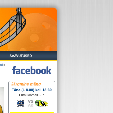
SAAVUTUSED
ed
»
Järgmine mäng
Täna (L 8.08) kell 18:30
EuroFloorball Cup