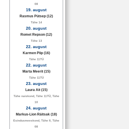
08
19. august
Rasmus Pütsep
(12)
Tähe 14
20. august
Romet Repson
(12)
Töhe 13
22. august
Karmen Piip
(16)
Tähe 11TÜ
22. august
Marta Meerit
(15)
Tähe 11TÜ
23. august
Laura Ait
(15)
Tähe naiskond, Tähe 11TÜ, Tähe
10
24. august
Markus-Lion Räitsak
(18)
Esindusmeeskond, Tähe II, Tähe
08