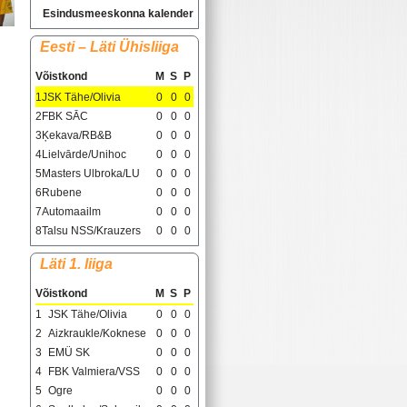
Esindusmeeskonna kalender
Eesti – Läti Ühisliiga
Võistkond
M
S
P
1
JSK Tähe/Olivia
0
0
0
2
FBK SĀC
0
0
0
3
Ķekava/RB&B
0
0
0
4
Lielvārde/Unihoc
0
0
0
5
Masters Ulbroka/LU
0
0
0
6
Rubene
0
0
0
7
Automaailm
0
0
0
8
Talsu NSS/Krauzers
0
0
0
Läti 1. liiga
Võistkond
M
S
P
1
JSK Tähe/Olivia
0
0
0
2
Aizkraukle/Koknese
0
0
0
3
EMÜ SK
0
0
0
4
FBK Valmiera/VSS
0
0
0
5
Ogre
0
0
0