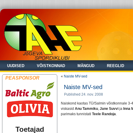
UUDISED
VÕISTKONNAD
MÄNGUD
REEGLID
«
Naiste MV-sed
PEASPONSOR
Naiste MV-sed
Published
24. nov. 2008
Naiskond kaotas TÜ/Salmin võistkonnale 3-4
viskasid
Anu Tammiku
,
Jane Suvvi
ja
Inna 
parimaks tunnistati
Teele Randoja
.
Toetajad